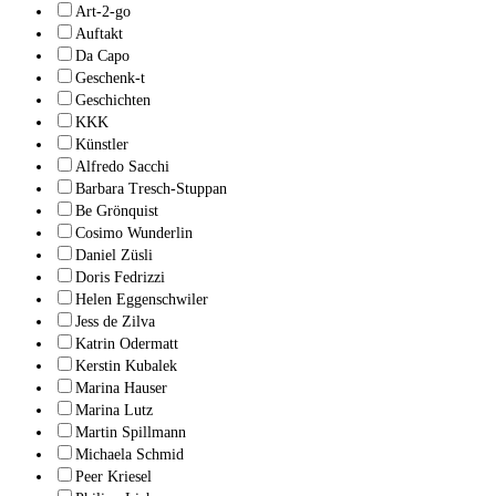
Art-2-go
Auftakt
Da Capo
Geschenk-t
Geschichten
KKK
Künstler
Alfredo Sacchi
Barbara Tresch-Stuppan
Be Grönquist
Cosimo Wunderlin
Daniel Züsli
Doris Fedrizzi
Helen Eggenschwiler
Jess de Zilva
Katrin Odermatt
Kerstin Kubalek
Marina Hauser
Marina Lutz
Martin Spillmann
Michaela Schmid
Peer Kriesel