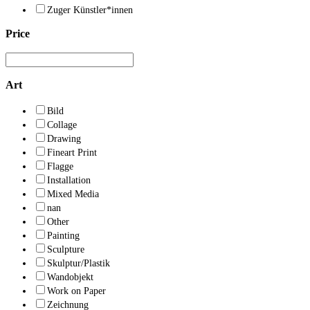
Zuger Künstler*innen
Price
Art
Bild
Collage
Drawing
Fineart Print
Flagge
Installation
Mixed Media
nan
Other
Painting
Sculpture
Skulptur/Plastik
Wandobjekt
Work on Paper
Zeichnung