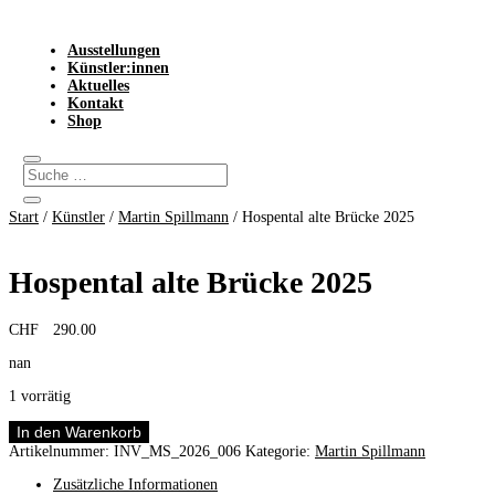
Ausstellungen
Künstler:innen
Aktuelles
Kontakt
Shop
Start
/
Künstler
/
Martin Spillmann
/ Hospental alte Brücke 2025
Hospental alte Brücke 2025
CHF
290.00
nan
1 vorrätig
Hospental
In den Warenkorb
alte
Artikelnummer:
INV_MS_2026_006
Kategorie:
Martin Spillmann
Brücke
2025
Zusätzliche Informationen