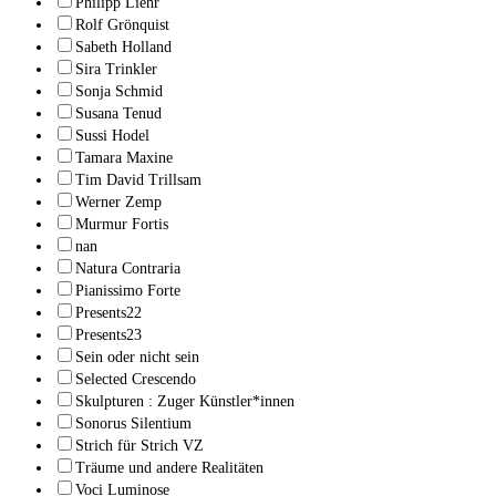
Philipp Liehr
Rolf Grönquist
Sabeth Holland
Sira Trinkler
Sonja Schmid
Susana Tenud
Sussi Hodel
Tamara Maxine
Tim David Trillsam
Werner Zemp
Murmur Fortis
nan
Natura Contraria
Pianissimo Forte
Presents22
Presents23
Sein oder nicht sein
Selected Crescendo
Skulpturen : Zuger Künstler*innen
Sonorus Silentium
Strich für Strich VZ
Träume und andere Realitäten
Voci Luminose