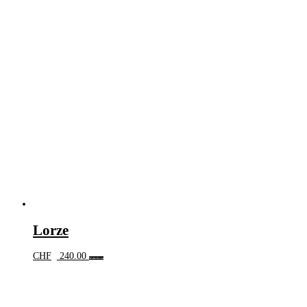
Lorze
CHF
240.00
Weiterlesen