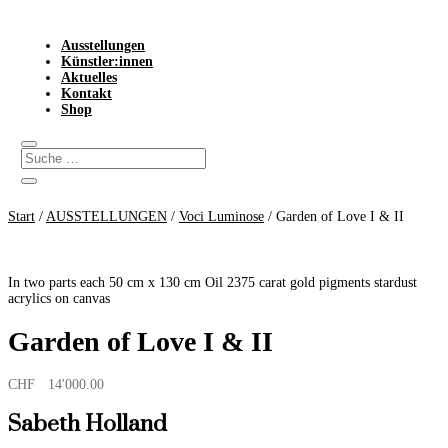
Ausstellungen
Künstler:innen
Aktuelles
Kontakt
Shop
Start
/
AUSSTELLUNGEN
/
Voci Luminose
/ Garden of Love I & II
In two parts each 50 cm x 130 cm Oil 2375 carat gold pigments stardust
acrylics on canvas
Garden of Love I & II
CHF
14'000.00
Sabeth Holland