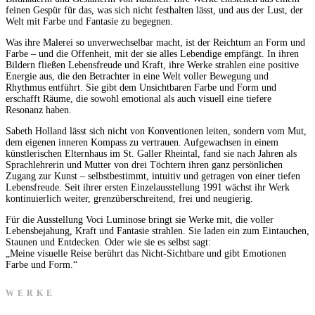
feinen Gespür für das, was sich nicht festhalten lässt, und aus der Lust, der
Welt mit Farbe und Fantasie zu begegnen.
Was ihre Malerei so unverwechselbar macht, ist der Reichtum an Form und
Farbe – und die Offenheit, mit der sie alles Lebendige empfängt. In ihren
Bildern fließen Lebensfreude und Kraft, ihre Werke strahlen eine positive
Energie aus, die den Betrachter in eine Welt voller Bewegung und
Rhythmus entführt. Sie gibt dem Unsichtbaren Farbe und Form und
erschafft Räume, die sowohl emotional als auch visuell eine tiefere
Resonanz haben.
Sabeth Holland lässt sich nicht von Konventionen leiten, sondern vom Mut,
dem eigenen inneren Kompass zu vertrauen. Aufgewachsen in einem
künstlerischen Elternhaus im St. Galler Rheintal, fand sie nach Jahren als
Sprachlehrerin und Mutter von drei Töchtern ihren ganz persönlichen
Zugang zur Kunst – selbstbestimmt, intuitiv und getragen von einer tiefen
Lebensfreude. Seit ihrer ersten Einzelausstellung 1991 wächst ihr Werk
kontinuierlich weiter, grenzüberschreitend, frei und neugierig.
Für die Ausstellung Voci Luminose bringt sie Werke mit, die voller
Lebensbejahung, Kraft und Fantasie strahlen. Sie laden ein zum Eintauchen,
Staunen und Entdecken. Oder wie sie es selbst sagt:
„Meine visuelle Reise berührt das Nicht-Sichtbare und gibt Emotionen
Farbe und Form.“
WERKE