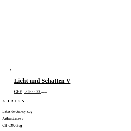
Licht und Schatten V
CHF
3'900.00
Weiterlesen
ADRESSE
Lakeside Gallery Zug
Artherstrasse 3
CH-6300 Zug