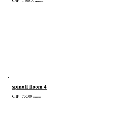
CHF
1'400.00
In den Warenkorb
spinoff floom 4
CHF
700.00
In den Warenkorb