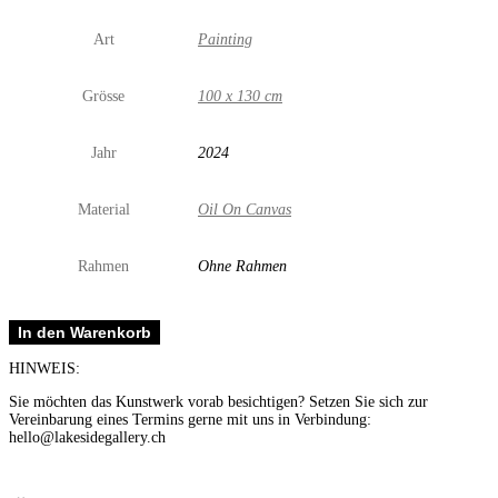
Art
Painting
Grösse
100 x 130 cm
Jahr
2024
Material
Oil On Canvas
Rahmen
Ohne Rahmen
Garden
In den Warenkorb
of
Love
HINWEIS:
I
&
Sie möchten das Kunstwerk vorab besichtigen? Setzen Sie sich zur
II
Vereinbarung eines Termins gerne mit uns in Verbindung:
Menge
hello@lakesidegallery.ch