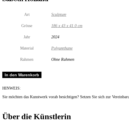
Art
Sculpture
Grösse
186 x 43 x 41.0 cm
Jahr
2024
Material
Polyurethane
Rahmen
Ohne Rahmen
All
In den Warenkorb
my
Fairytales
Antedel
HINWEIS:
Menge
Sie möchten das Kunstwerk vorab besichtigen? Setzen Sie sich zur Vereinbar
Über die Künstlerin