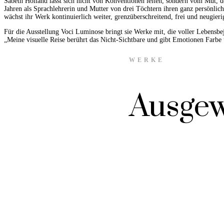
Sabeth Holland lässt sich nicht von Konventionen leiten, sondern vom Mut, d
Jahren als Sprachlehrerin und Mutter von drei Töchtern ihren ganz persönlich
wächst ihr Werk kontinuierlich weiter, grenzüberschreitend, frei und neugieri
Für die Ausstellung Voci Luminose bringt sie Werke mit, die voller Lebensbej
„Meine visuelle Reise berührt das Nicht-Sichtbare und gibt Emotionen Farbe
WERKE
Ausgew