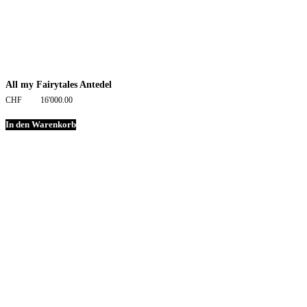
All my Fairytales Antedel
CHF
16'000.00
In den Warenkorb