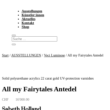
Ausstellungen
Künstler:innen
Aktuelles
Kontakt
Shop
Start
/
AUSSTELLUNGEN
/
Voci Luminose
/ All my Fairytales Antedel
Solid polyurethane acrylics 22 carat gold UV-protection varnishes
All my Fairytales Antedel
CHF
16'000.00
Sabeth Holland