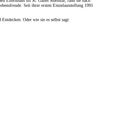
n Elternhaus im St. Galler Rheintal, fand sie nach
ebensfreude. Seit ihrer ersten Einzelausstellung 1991
 Entdecken. Oder wie sie es selbst sagt: