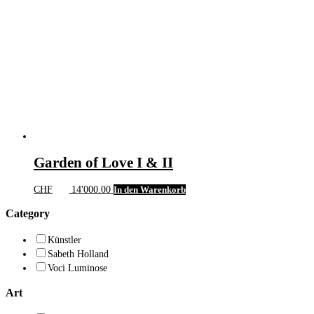
Garden of Love I & II
CHF
14'000.00
In den Warenkorb
Category
Künstler
Sabeth Holland
Voci Luminose
Art