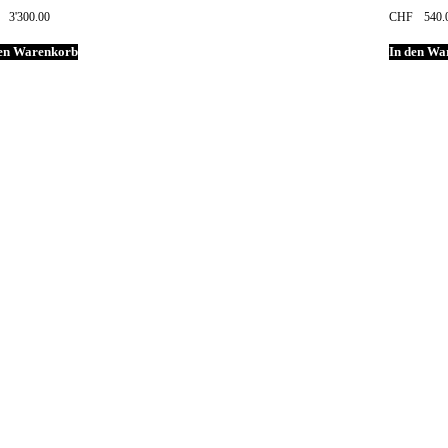
3'300.00
CHF
540.
den Warenkorb
In den Wa