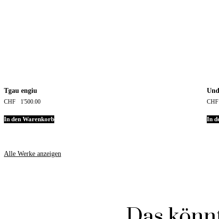
Tgau engiu
Und
CHF
1'500.00
CHF
In den Warenkorb
In 
Alle Werke anzeigen
Das könnt