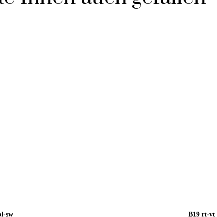
bl-sw
B19 rt-vt