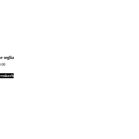
e seglia
0.00
renkorb