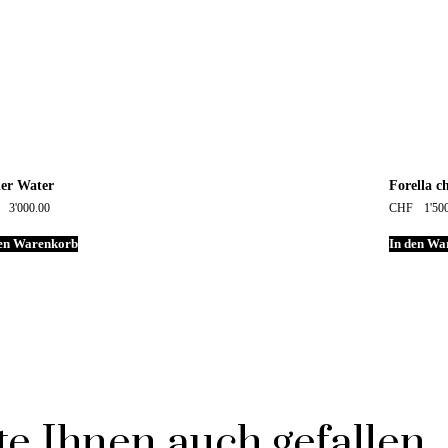
er Water
Forella ch
3'000.00
CHF
1'50
den Warenkorb
In den Wa
e Ihnen auch gefallen