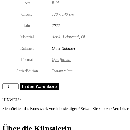
Art
Bild
Grösse
120 x 140 cm
Jahr
2022
Material
Acryl
,
Leinwand
,
Öl
Rahmen
Ohne Rahmen
Format
Querformat
Serie/Edition
Traumwelten
Cows
In den Warenkorb
in
Space
Menge
HINWEIS:
Sie möchten das Kunstwerk vorab besichtigen? Setzen Sie sich zur Vereinbar
Über die Künstlerin