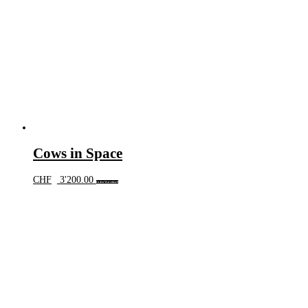
Cows in Space
CHF
3'200.00
In den Warenkorb