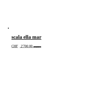
scala ella mar
CHF
2'700.00
In den Warenkorb