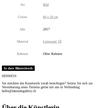
Art
Bild
Grösse
60 x 50 cm
Jahr
2017
Material
Leinwand
,
Öl
Rahmen
Ohne Rahmen
B13
In den Warenkorb
oc-
rs
HINWEIS:
Menge
Sie möchten das Kunstwerk vorab besichtigen? Setzen Sie sich zur
Vereinbarung eines Termins gerne mit uns in Verbindung:
hello@lakesidegallery.ch
Über die Künstlerin