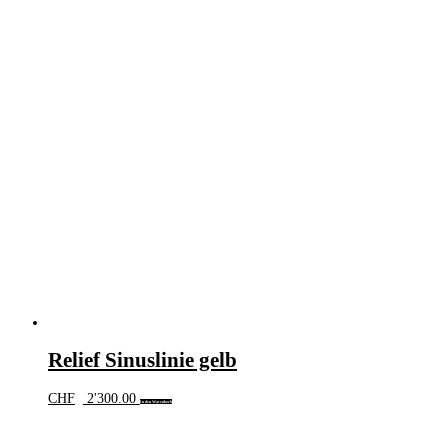
Relief Sinuslinie gelb
CHF
2'300.00
In den Warenkorb