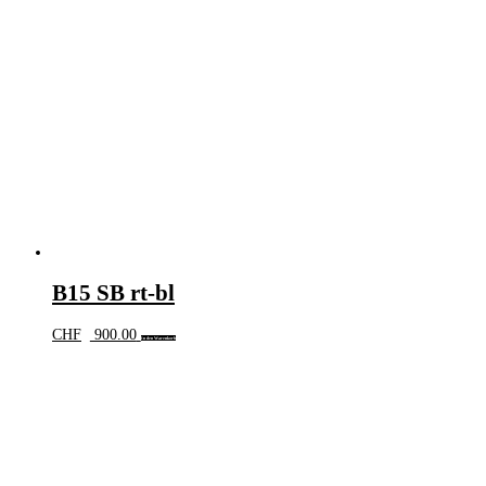
B15 SB rt-bl
CHF
900.00
In den Warenkorb