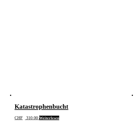
Katastrophenbucht
CHF
310.00
Weiterlesen