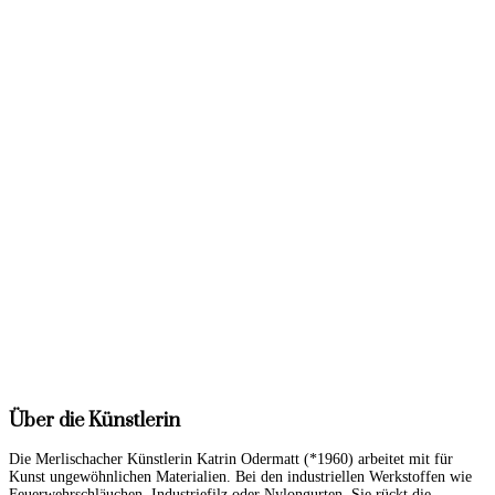
Über die Künstlerin
Die Merlischacher Künstlerin Katrin Odermatt (*1960) arbeitet mit für
Kunst ungewöhnlichen Materialien. Bei den industriellen Werkstoffen wie
Feuerwehrschläuchen, Industriefilz oder Nylongurten. Sie rückt die