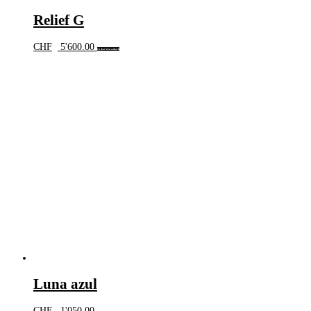
Relief G
CHF
5'600.00
In den Warenkorb
Luna azul
CHF
1'050.00