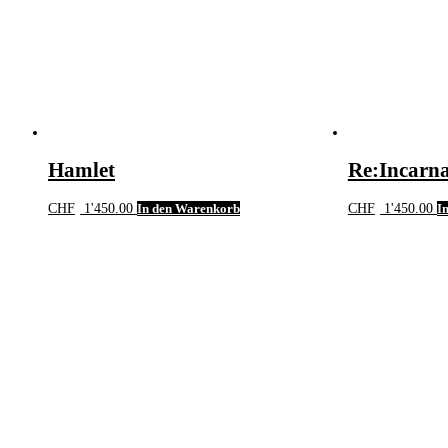
Hamlet
Re:Incarna
CHF
1'450.00
In den Warenkorb
CHF
1'450.00
I