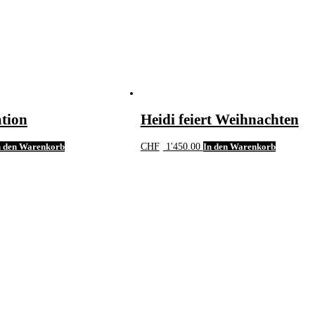
tion
Heidi feiert Weihnachten
n den Warenkorb
CHF
1'450.00
In den Warenkorb