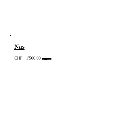
Nas
CHF
1'500.00
In den Warenkorb