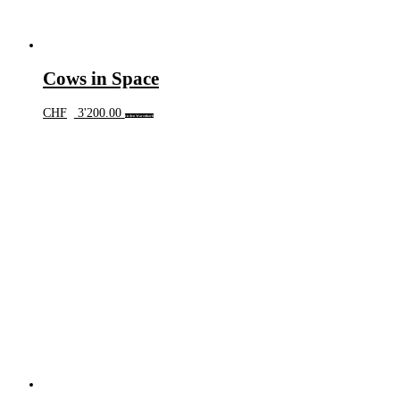
Cows in Space
CHF
3'200.00
In den Warenkorb