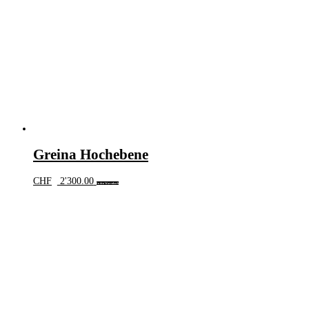
Greina Hochebene
CHF
2'300.00
In den Warenkorb