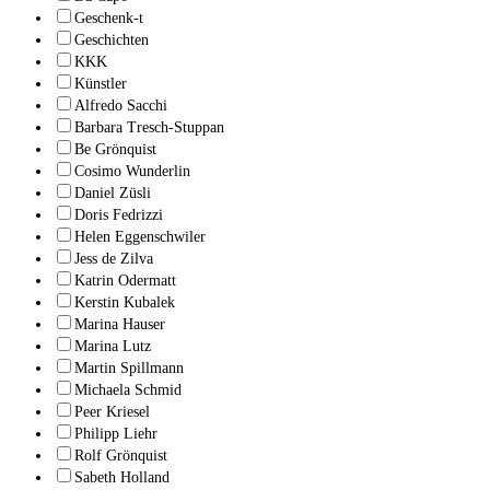
Geschenk-t
Geschichten
KKK
Künstler
Alfredo Sacchi
Barbara Tresch-Stuppan
Be Grönquist
Cosimo Wunderlin
Daniel Züsli
Doris Fedrizzi
Helen Eggenschwiler
Jess de Zilva
Katrin Odermatt
Kerstin Kubalek
Marina Hauser
Marina Lutz
Martin Spillmann
Michaela Schmid
Peer Kriesel
Philipp Liehr
Rolf Grönquist
Sabeth Holland