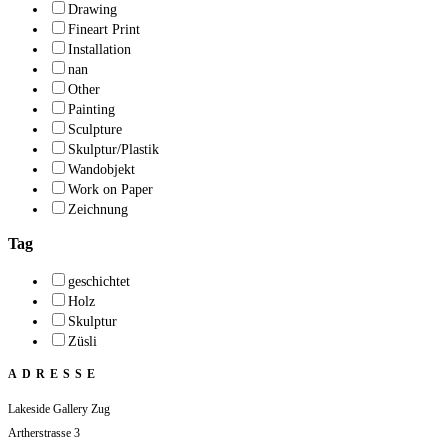
Drawing
Fineart Print
Installation
nan
Other
Painting
Sculpture
Skulptur/Plastik
Wandobjekt
Work on Paper
Zeichnung
Tag
geschichtet
Holz
Skulptur
Züsli
ADRESSE
Lakeside Gallery Zug
Artherstrasse 3