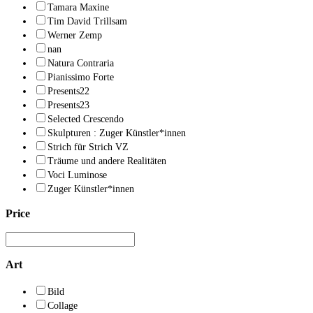
Tamara Maxine
Tim David Trillsam
Werner Zemp
nan
Natura Contraria
Pianissimo Forte
Presents22
Presents23
Selected Crescendo
Skulpturen : Zuger Künstler*innen
Strich für Strich VZ
Träume und andere Realitäten
Voci Luminose
Zuger Künstler*innen
Price
Art
Bild
Collage