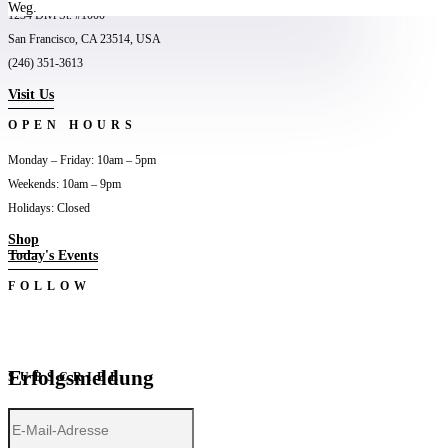
Weg.
1234 Divi St. #1000
San Francisco, CA 23514, USA
(246) 351-3613
Visit Us
OPEN HOURS
Monday – Friday: 10am – 5pm
Weekends: 10am – 9pm
Holidays: Closed
Shop
Today's Events
FOLLOW
Folgen
Folgen
Folgen
Folgen
Erfolgsmeldung
SUBSCRIBE