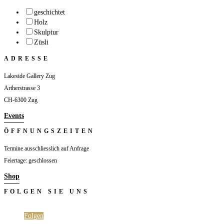
geschichtet
Holz
Skulptur
Züsli
ADRESSE
Lakeside Gallery Zug
Artherstrasse 3
CH-6300 Zug
Events
ÖFFNUNGSZEITEN
Termine ausschliesslich auf Anfrage
Feiertage: geschlossen
Shop
FOLGEN SIE UNS
Folgen
Folgen