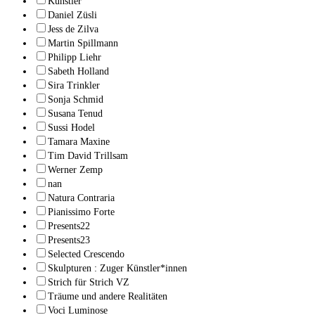
Künstler
Daniel Züsli
Jess de Zilva
Martin Spillmann
Philipp Liehr
Sabeth Holland
Sira Trinkler
Sonja Schmid
Susana Tenud
Sussi Hodel
Tamara Maxine
Tim David Trillsam
Werner Zemp
nan
Natura Contraria
Pianissimo Forte
Presents22
Presents23
Selected Crescendo
Skulpturen : Zuger Künstler*innen
Strich für Strich VZ
Träume und andere Realitäten
Voci Luminose