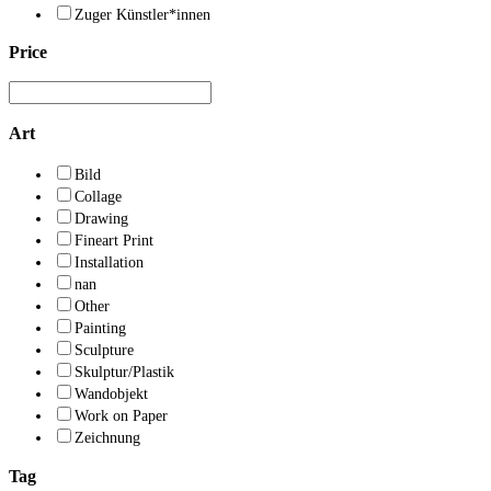
Zuger Künstler*innen
Price
Art
Bild
Collage
Drawing
Fineart Print
Installation
nan
Other
Painting
Sculpture
Skulptur/Plastik
Wandobjekt
Work on Paper
Zeichnung
Tag