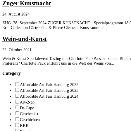
Zuger Kunstnacht
24. August 2024
ZUG 28. September 2024 ZUGER KUNSTNACHT Spezialprogramm 18.00 UhrMod
Erni Collection GästeJoëlle & Pierre Clement, Kunstsammler –...
Wein-und-Kunst
22. Oktober 2021
Wein & Kunst Specialevent Tasting mit Charlotte PaukPassend zu den Bilder
Präferenz? Charlotte Pauk entführt uns in die Welt des Weins von...
Category
Affordable Art Fair Hamburg 2022
Affordable Art Fair Hamburg 2023
Affordable Art Fair Hamburg 2024
Art-2-go
Da Capo
Geschenk-t
Geschichten
KKK