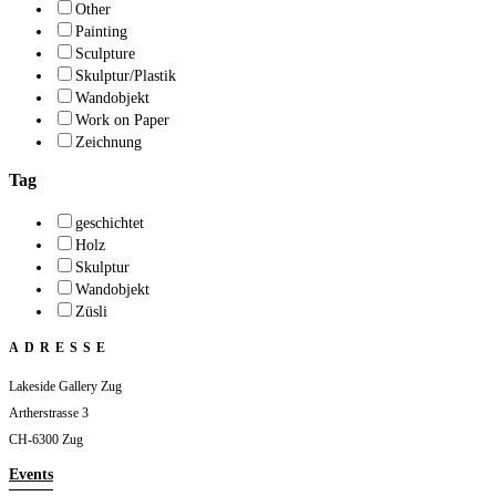
Other
Painting
Sculpture
Skulptur/Plastik
Wandobjekt
Work on Paper
Zeichnung
Tag
geschichtet
Holz
Skulptur
Wandobjekt
Züsli
ADRESSE
Lakeside Gallery Zug
Artherstrasse 3
CH-6300 Zug
Events