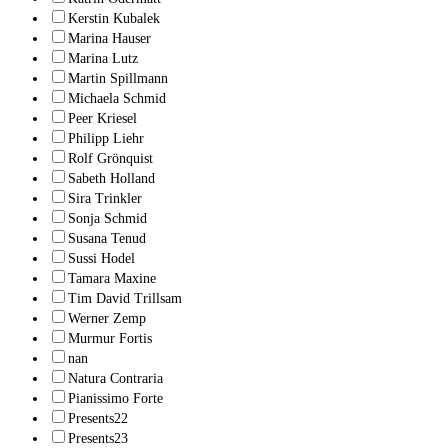
Kerstin Kubalek
Marina Hauser
Marina Lutz
Martin Spillmann
Michaela Schmid
Peer Kriesel
Philipp Liehr
Rolf Grönquist
Sabeth Holland
Sira Trinkler
Sonja Schmid
Susana Tenud
Sussi Hodel
Tamara Maxine
Tim David Trillsam
Werner Zemp
Murmur Fortis
nan
Natura Contraria
Pianissimo Forte
Presents22
Presents23