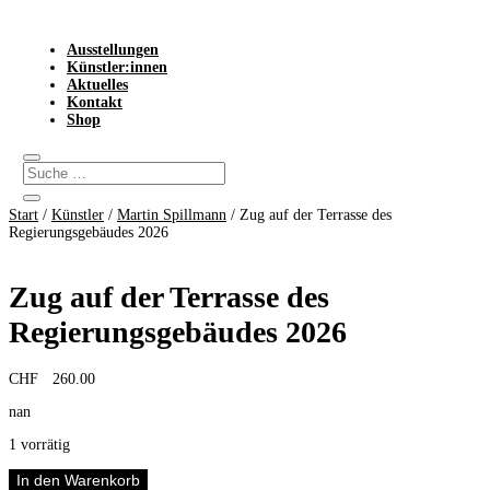
Ausstellungen
Künstler:innen
Aktuelles
Kontakt
Shop
Start
/
Künstler
/
Martin Spillmann
/ Zug auf der Terrasse des
Regierungsgebäudes 2026
Zug auf der Terrasse des
Regierungsgebäudes 2026
CHF
260.00
nan
1 vorrätig
Zug
In den Warenkorb