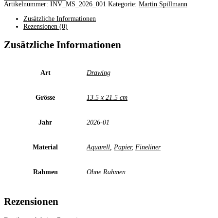
auf
Artikelnummer:
INV_MS_2026_001
Kategorie:
Martin Spillmann
der
Terrasse
Zusätzliche Informationen
des
Rezensionen (0)
Regierungsgebäudes
2026
Zusätzliche Informationen
Menge
Art
Drawing
Grösse
13.5 x 21.5 cm
Jahr
2026-01
Material
Aquarell
,
Papier
,
Fineliner
Rahmen
Ohne Rahmen
Rezensionen