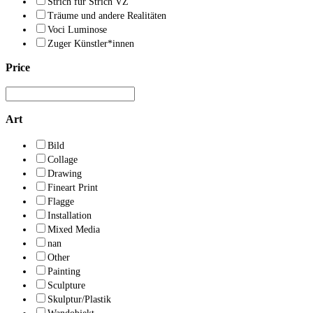
Strich für Strich VZ
Träume und andere Realitäten
Voci Luminose
Zuger Künstler*innen
Price
Art
Bild
Collage
Drawing
Fineart Print
Flagge
Installation
Mixed Media
nan
Other
Painting
Sculpture
Skulptur/Plastik