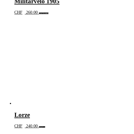
Militärvelo 1905
CHF
260.00
In den Warenkorb
Lorze
CHF
240.00
Weiterlesen