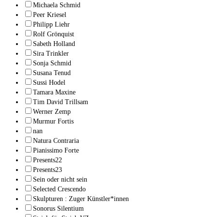
Michaela Schmid
Peer Kriesel
Philipp Liehr
Rolf Grönquist
Sabeth Holland
Sira Trinkler
Sonja Schmid
Susana Tenud
Sussi Hodel
Tamara Maxine
Tim David Trillsam
Werner Zemp
Murmur Fortis
nan
Natura Contraria
Pianissimo Forte
Presents22
Presents23
Sein oder nicht sein
Selected Crescendo
Skulpturen : Zuger Künstler*innen
Sonorus Silentium