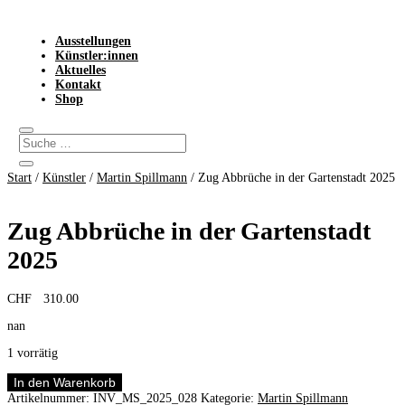
Ausstellungen
Künstler:innen
Aktuelles
Kontakt
Shop
Start
/
Künstler
/
Martin Spillmann
/ Zug Abbrüche in der Gartenstadt 2025
Zug Abbrüche in der Gartenstadt
2025
CHF
310.00
nan
1 vorrätig
Zug
In den Warenkorb
Abbrüche
Artikelnummer:
INV_MS_2025_028
Kategorie:
Martin Spillmann