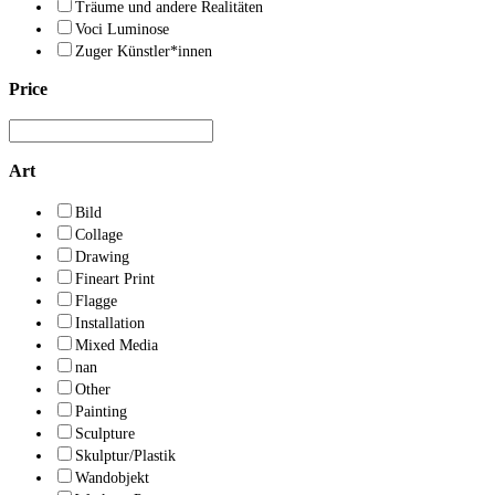
Träume und andere Realitäten
Voci Luminose
Zuger Künstler*innen
Price
Art
Bild
Collage
Drawing
Fineart Print
Flagge
Installation
Mixed Media
nan
Other
Painting
Sculpture
Skulptur/Plastik
Wandobjekt