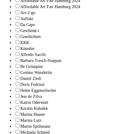
Affordable Art Fair Hamburg 2024
Affordable Art Fair Hamburg 2024
Art-2-go
Auftakt
Da Capo
Geschenk-t
Geschichten
KKK
Künstler
Alfredo Sacchi
Barbara Tresch-Stuppan
Be Grönquist
Cosimo Wunderlin
Daniel Züsli
Doris Fedrizzi
Helen Eggenschwiler
Jess de Zilva
Katrin Odermatt
Kerstin Kubalek
Marina Hauser
Marina Lutz
Martin Spillmann
Michaela Schmid