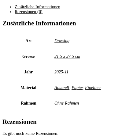
in
der
Zusätzliche Informationen
Gartenstadt
Rezensionen (0)
2025
Menge
Zusätzliche Informationen
Art
Drawing
Grösse
21.5 x 27.5 cm
Jahr
2025-11
Material
Aquarell
,
Papier
,
Fineliner
Rahmen
Ohne Rahmen
Rezensionen
Es gibt noch keine Rezensionen.