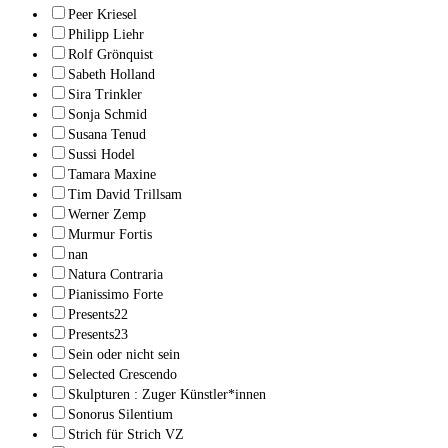
Peer Kriesel
Philipp Liehr
Rolf Grönquist
Sabeth Holland
Sira Trinkler
Sonja Schmid
Susana Tenud
Sussi Hodel
Tamara Maxine
Tim David Trillsam
Werner Zemp
Murmur Fortis
nan
Natura Contraria
Pianissimo Forte
Presents22
Presents23
Sein oder nicht sein
Selected Crescendo
Skulpturen : Zuger Künstler*innen
Sonorus Silentium
Strich für Strich VZ