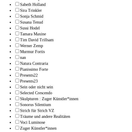
Sabeth Holland
Sira Trinkler
Sonja Schmid
Susana Tenud
Sussi Hodel
Tamara Maxine
Tim David Trillsam
Werner Zemp
Murmur Fortis
nan
Natura Contraria
Pianissimo Forte
Presents22
Presents23
Sein oder nicht sein
Selected Crescendo
Skulpturen : Zuger Künstler*innen
Sonorus Silentium
Strich für Strich VZ
Träume und andere Realitäten
Voci Luminose
Zuger Künstler*innen