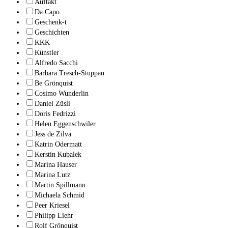
Auftakt
Da Capo
Geschenk-t
Geschichten
KKK
Künstler
Alfredo Sacchi
Barbara Tresch-Stuppan
Be Grönquist
Cosimo Wunderlin
Daniel Züsli
Doris Fedrizzi
Helen Eggenschwiler
Jess de Zilva
Katrin Odermatt
Kerstin Kubalek
Marina Hauser
Marina Lutz
Martin Spillmann
Michaela Schmid
Peer Kriesel
Philipp Liehr
Rolf Grönquist