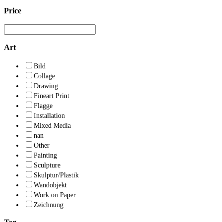
Price
Art
Bild
Collage
Drawing
Fineart Print
Flagge
Installation
Mixed Media
nan
Other
Painting
Sculpture
Skulptur/Plastik
Wandobjekt
Work on Paper
Zeichnung