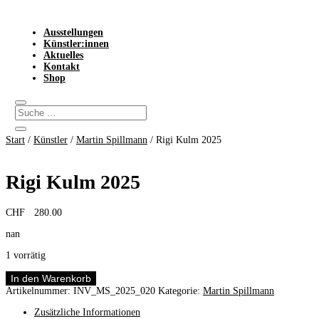
Ausstellungen
Künstler:innen
Aktuelles
Kontakt
Shop
Start
/
Künstler
/
Martin Spillmann
/ Rigi Kulm 2025
Rigi Kulm 2025
CHF
280.00
nan
1 vorrätig
Rigi
In den Warenkorb
Kulm
Artikelnummer:
INV_MS_2025_020
Kategorie:
Martin Spillmann
2025
Menge
Zusätzliche Informationen