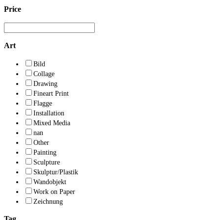
Price
Art
Bild
Collage
Drawing
Fineart Print
Flagge
Installation
Mixed Media
nan
Other
Painting
Sculpture
Skulptur/Plastik
Wandobjekt
Work on Paper
Zeichnung
Tag