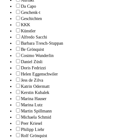
Auftakt
Da Capo
Geschenk-t
Geschichten
KKK
Künstler
Alfredo Sacchi
Barbara Tresch-Stuppan
Be Grönquist
Cosimo Wunderlin
Daniel Züsli
Doris Fedrizzi
Helen Eggenschwiler
Jess de Zilva
Katrin Odermatt
Kerstin Kubalek
Marina Hauser
Marina Lutz
Martin Spillmann
Michaela Schmid
Peer Kriesel
Philipp Liehr
Rolf Grönquist