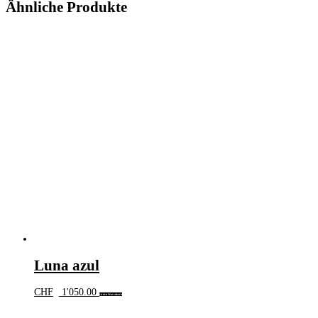
Ähnliche Produkte
Luna azul
CHF
1'050.00
In den Warenkorb