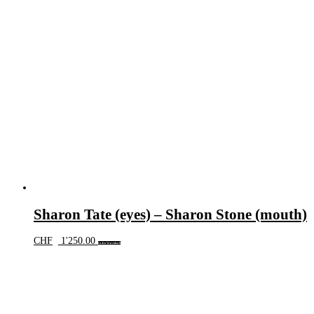
Sharon Tate (eyes) – Sharon Stone (mouth)
CHF
1'250.00
In den Warenkorb