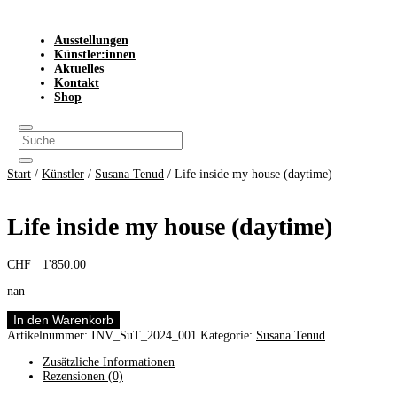
Ausstellungen
Künstler:innen
Aktuelles
Kontakt
Shop
Start
/
Künstler
/
Susana Tenud
/ Life inside my house (daytime)
Life inside my house (daytime)
CHF
1'850.00
nan
Life
In den Warenkorb
inside
Artikelnummer:
INV_SuT_2024_001
Kategorie:
Susana Tenud
my
house
Zusätzliche Informationen
(daytime)
Rezensionen (0)
Menge