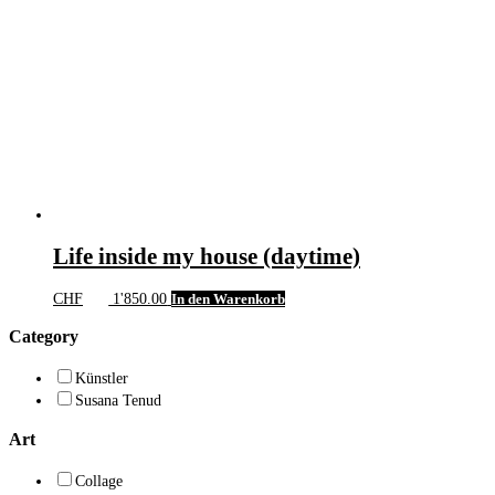
Life inside my house (daytime)
CHF
1'850.00
In den Warenkorb
Category
Künstler
Susana Tenud
Art
Collage