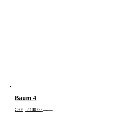
Baum 4
CHF
2'100.00
In den Warenkorb