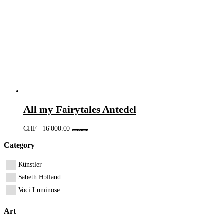
All my Fairytales Antedel
CHF
16'000.00
In den Warenkorb
Category
Künstler
Sabeth Holland
Voci Luminose
Art