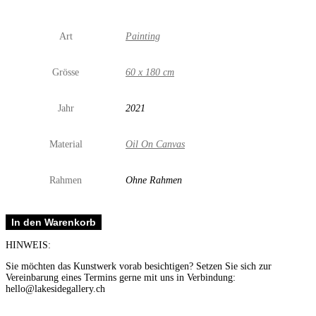
Art
Painting
Grösse
60 x 180 cm
Jahr
2021
Material
Oil On Canvas
Rahmen
Ohne Rahmen
A
In den Warenkorb
Walk
in
HINWEIS:
the
Green
Sie möchten das Kunstwerk vorab besichtigen? Setzen Sie sich zur
Menge
Vereinbarung eines Termins gerne mit uns in Verbindung:
hello@lakesidegallery.ch