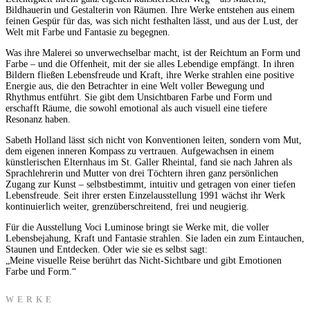
Bildhauerin und Gestalterin von Räumen. Ihre Werke entstehen aus einem
feinen Gespür für das, was sich nicht festhalten lässt, und aus der Lust, der
Welt mit Farbe und Fantasie zu begegnen.
Was ihre Malerei so unverwechselbar macht, ist der Reichtum an Form und
Farbe – und die Offenheit, mit der sie alles Lebendige empfängt. In ihren
Bildern fließen Lebensfreude und Kraft, ihre Werke strahlen eine positive
Energie aus, die den Betrachter in eine Welt voller Bewegung und
Rhythmus entführt. Sie gibt dem Unsichtbaren Farbe und Form und
erschafft Räume, die sowohl emotional als auch visuell eine tiefere
Resonanz haben.
Sabeth Holland lässt sich nicht von Konventionen leiten, sondern vom Mut,
dem eigenen inneren Kompass zu vertrauen. Aufgewachsen in einem
künstlerischen Elternhaus im St. Galler Rheintal, fand sie nach Jahren als
Sprachlehrerin und Mutter von drei Töchtern ihren ganz persönlichen
Zugang zur Kunst – selbstbestimmt, intuitiv und getragen von einer tiefen
Lebensfreude. Seit ihrer ersten Einzelausstellung 1991 wächst ihr Werk
kontinuierlich weiter, grenzüberschreitend, frei und neugierig.
Für die Ausstellung Voci Luminose bringt sie Werke mit, die voller
Lebensbejahung, Kraft und Fantasie strahlen. Sie laden ein zum Eintauchen,
Staunen und Entdecken. Oder wie sie es selbst sagt:
„Meine visuelle Reise berührt das Nicht-Sichtbare und gibt Emotionen
Farbe und Form.“
WERKE