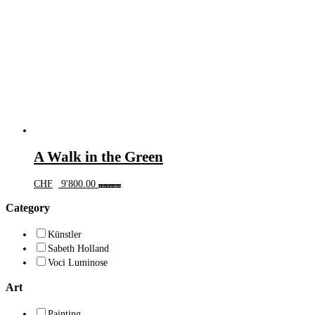
A Walk in the Green
CHF
9'800.00
In den Warenkorb
Category
Künstler
Sabeth Holland
Voci Luminose
Art
Painting