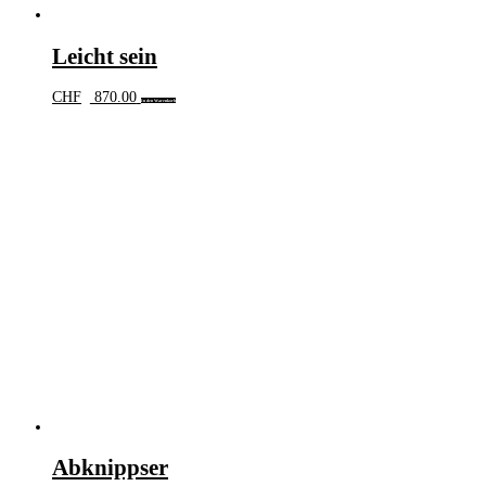
Leicht sein
CHF
870.00
In den Warenkorb
Abknippser