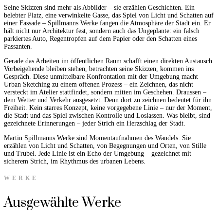
Seine Skizzen sind mehr als Abbilder – sie erzählen Geschichten. Ein
belebter Platz, eine verwinkelte Gasse, das Spiel von Licht und Schatten auf
einer Fassade – Spillmanns Werke fangen die Atmosphäre der Stadt ein. Er
hält nicht nur Architektur fest, sondern auch das Ungeplante: ein falsch
parkiertes Auto, Regentropfen auf dem Papier oder den Schatten eines
Passanten.
Gerade das Arbeiten im öffentlichen Raum schafft einen direkten Austausch.
Vorbeigehende bleiben stehen, betrachten seine Skizzen, kommen ins
Gespräch. Diese unmittelbare Konfrontation mit der Umgebung macht
Urban Sketching zu einem offenen Prozess – ein Zeichnen, das nicht
versteckt im Atelier stattfindet, sondern mitten im Geschehen. Draussen –
dem Wetter und Verkehr ausgesetzt. Denn dort zu zeichnen bedeutet für ihn
Freiheit. Kein starres Konzept, keine vorgegebene Linie – nur der Moment,
die Stadt und das Spiel zwischen Kontrolle und Loslassen. Was bleibt, sind
gezeichnete Erinnerungen – jeder Strich ein Herzschlag der Stadt.
Martin Spillmanns Werke sind Momentaufnahmen des Wandels. Sie
erzählen von Licht und Schatten, von Begegnungen und Orten, von Stille
und Trubel. Jede Linie ist ein Echo der Umgebung – gezeichnet mit
sicherem Strich, im Rhythmus des urbanen Lebens.
WERKE
Ausgewählte Werke