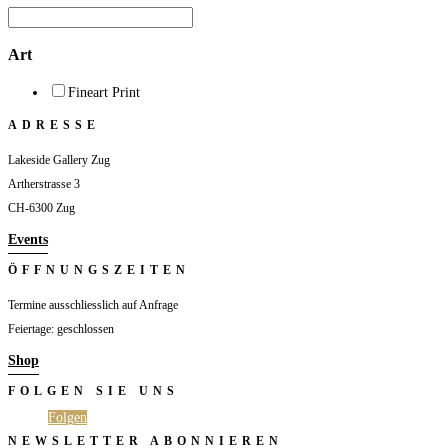
gewählt
werden
Art
Fineart Print
ADRESSE
Lakeside Gallery Zug
Artherstrasse 3
CH-6300 Zug
Events
ÖFFNUNGSZEITEN
Termine ausschliesslich auf Anfrage
Feiertage: geschlossen
Shop
FOLGEN SIE UNS
Folgen
Folgen
NEWSLETTER ABONNIEREN