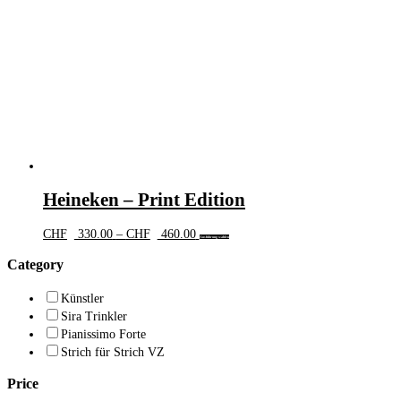
Heineken – Print Edition
Preisspanne:
Dieses
CHF
330.00
–
CHF
460.00
Ausführung wählen
CHF 330.00
Produkt
bis
weist
Category
CHF 460.00
mehrere
Varianten
Künstler
auf.
Sira Trinkler
Die
Optionen
Pianissimo Forte
können
Strich für Strich VZ
auf
der
Price
Produktseite