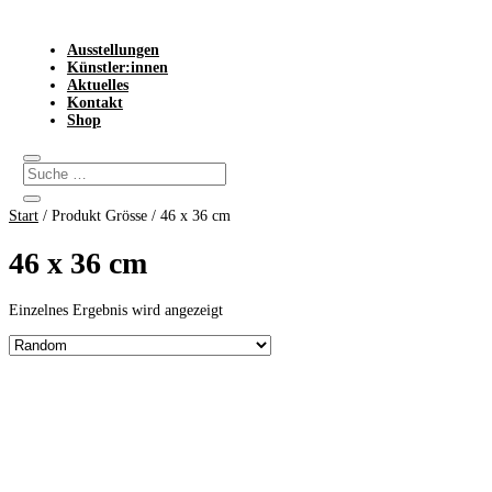
Ausstellungen
Künstler:innen
Aktuelles
Kontakt
Shop
Start
/ Produkt Grösse / 46 x 36 cm
46 x 36 cm
Einzelnes Ergebnis wird angezeigt