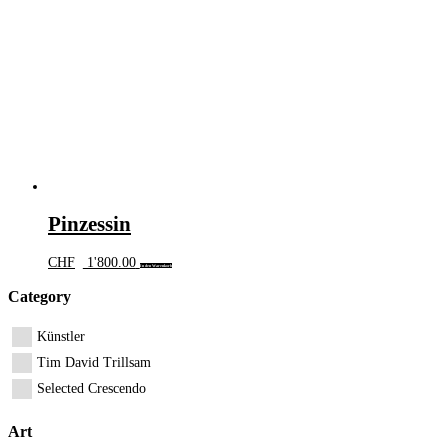
Pinzessin
CHF
1'800.00
In den Warenkorb
Category
Künstler
Tim David Trillsam
Selected Crescendo
Art