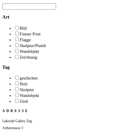
Art
Bild
Fineart Print
Flagge
Skulptur/Plastik
Wandobjekt
Zeichnung
Tag
geschichtet
Holz
Skulptur
Wandobjekt
Züsli
ADRESSE
Lakeside Gallery Zug
Artherstrasse 3