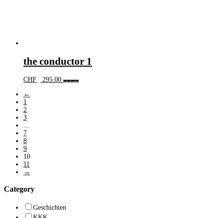
the conductor 1
CHF
295.00
In den Warenkorb
←
1
2
3
…
7
8
9
10
11
→
Category
Geschichten
KKK