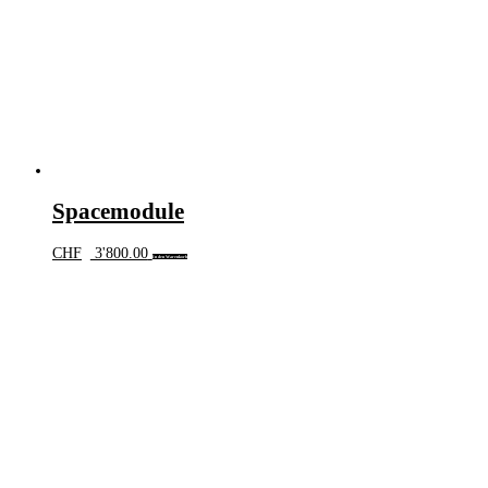
Spacemodule
CHF
3'800.00
In den Warenkorb