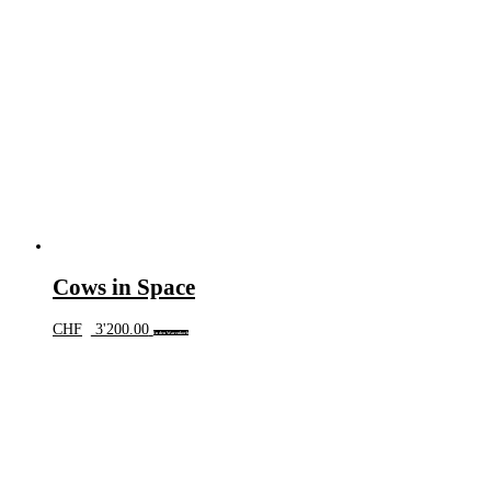
Cows in Space
CHF
3'200.00
In den Warenkorb