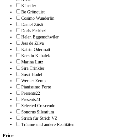
Künstler
Be Grönquist
Cosimo Wunderlin
Daniel Züsli
Doris Fedrizzi
Helen Eggenschwiler
Jess de Zilva
Katrin Odermatt
Kerstin Kubalek
Marina Lutz
Sira Trinkler
Sussi Hodel
Werner Zemp
Pianissimo Forte
Presents22
Presents23
Selected Crescendo
Sonorus Silentium
Strich für Strich VZ
Träume und andere Realitäten
Price