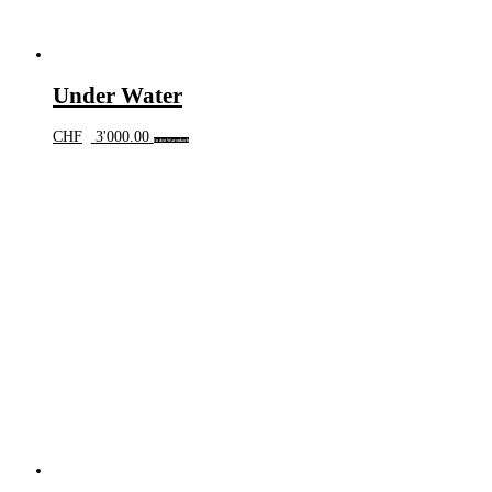
Under Water
CHF
3'000.00
In den Warenkorb