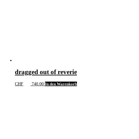
dragged out of reverie
CHF
740.00
In den Warenkorb