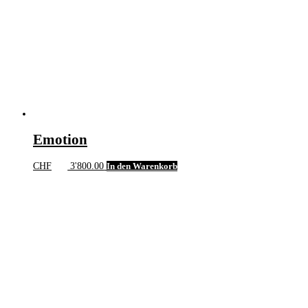
Emotion
CHF
3'800.00
In den Warenkorb