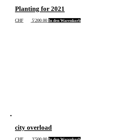
Planting for 2021
CHF
5'200.00
In den Warenkorb
city overload
CHF
3'500.00
In den Warenkorb