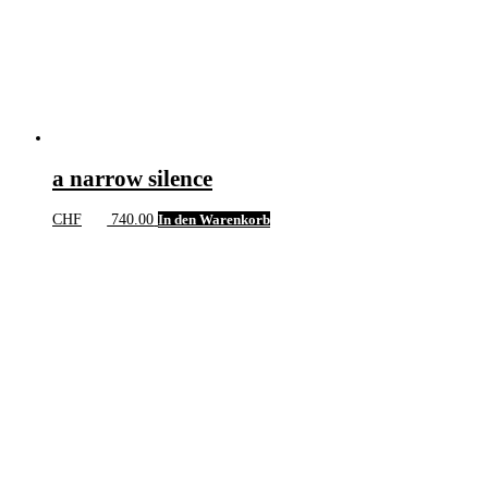
a narrow silence
CHF
740.00
In den Warenkorb