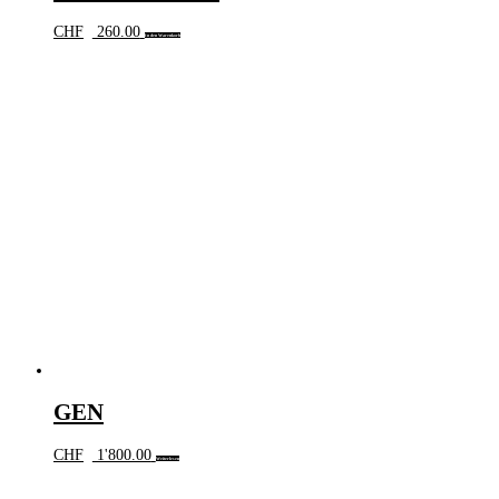
CHF
260.00
In den Warenkorb
GEN
CHF
1'800.00
Weiterlesen