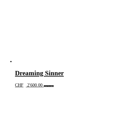
Dreaming Sinner
CHF
2'600.00
In den Warenkorb