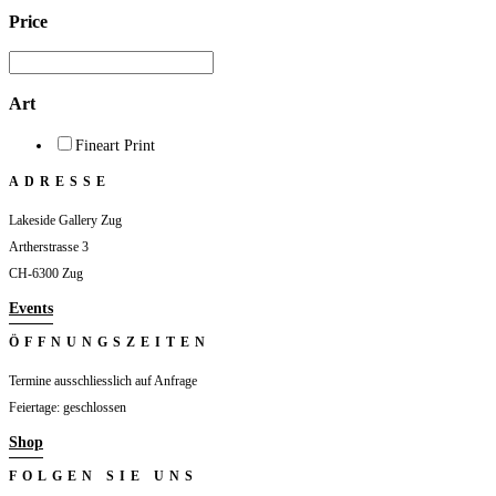
der
Price
Produktseite
gewählt
werden
Art
Fineart Print
ADRESSE
Lakeside Gallery Zug
Artherstrasse 3
CH-6300 Zug
Events
ÖFFNUNGSZEITEN
Termine ausschliesslich auf Anfrage
Feiertage: geschlossen
Shop
FOLGEN SIE UNS
Folgen