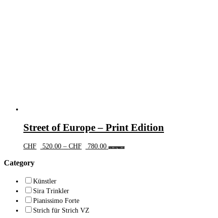
Die
Optionen
können
auf
der
Produktseite
gewählt
werden
Street of Europe – Print Edition
Preisspanne:
Dieses
CHF
520.00
–
CHF
780.00
Ausführung wählen
CHF 520.00
Produkt
bis
weist
Category
CHF 780.00
mehrere
Varianten
Künstler
auf.
Sira Trinkler
Die
Optionen
Pianissimo Forte
können
Strich für Strich VZ
auf