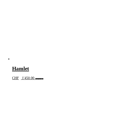
Hamlet
CHF
1'450.00
In den Warenkorb