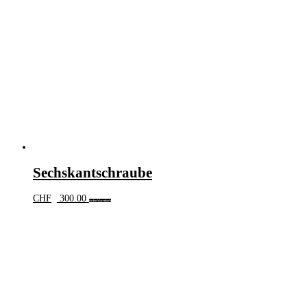
Sechskantschraube
CHF
300.00
In den Warenkorb