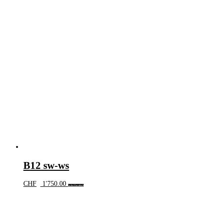
B12 sw-ws
CHF
1'750.00
In den Warenkorb