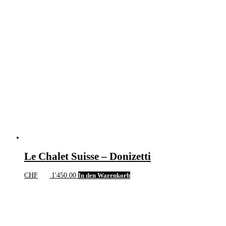
Le Chalet Suisse – Donizetti
CHF
1'450.00
In den Warenkorb