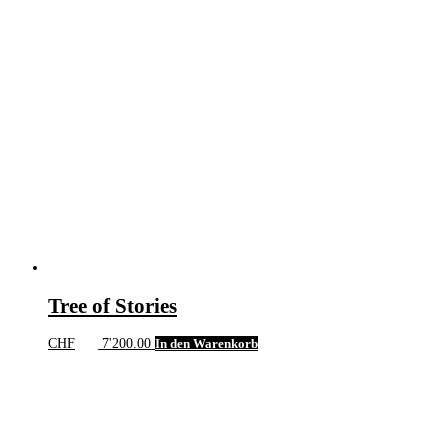
Tree of Stories
CHF
7'200.00
In den Warenkorb