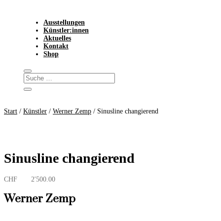
Ausstellungen
Künstler:innen
Aktuelles
Kontakt
Shop
Start
/
Künstler
/
Werner Zemp
/ Sinusline changierend
Sinusline changierend
CHF
2'500.00
Werner Zemp