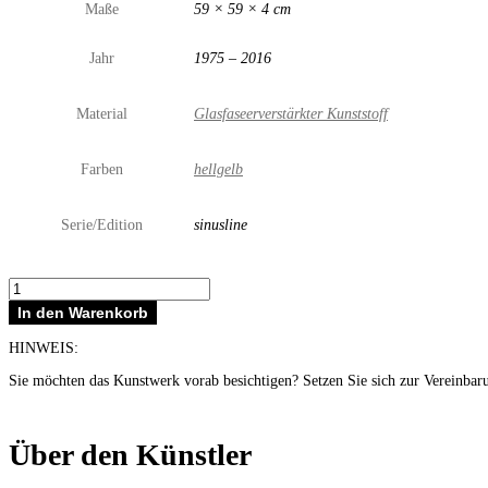
Maße
59 × 59 × 4 cm
Jahr
1975 – 2016
Material
Glasfaseerverstärkter Kunststoff
Farben
hellgelb
Serie/Edition
sinusline
Sinusline
changierend
In den Warenkorb
Menge
HINWEIS:
Sie möchten das Kunstwerk vorab besichtigen? Setzen Sie sich zur Vereinbar
Über den Künstler