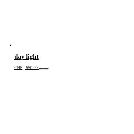
day light
CHF
550.00
In den Warenkorb