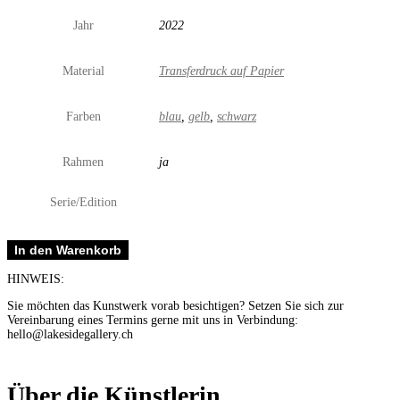
Jahr
2022
Material
Transferdruck auf Papier
Farben
blau
,
gelb
,
schwarz
Rahmen
ja
Serie/Edition
Ohne
In den Warenkorb
Titel
Menge
HINWEIS:
Sie möchten das Kunstwerk vorab besichtigen? Setzen Sie sich zur
Vereinbarung eines Termins gerne mit uns in Verbindung:
hello@lakesidegallery.ch
Über die Künstlerin