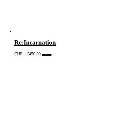
Re:Incarnation
CHF
1'450.00
In den Warenkorb