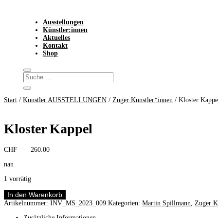
Ausstellungen
Künstler:innen
Aktuelles
Kontakt
Shop
Start
/
Künstler AUSSTELLUNGEN
/
Zuger Künstler*innen
/ Kloster Kappe
Kloster Kappel
CHF
260.00
nan
1 vorrätig
Kloster
In den Warenkorb
Kappel
Artikelnummer:
INV_MS_2023_009
Kategorien:
Martin Spillmann
,
Zuger K
Menge
Zusätzliche Informationen