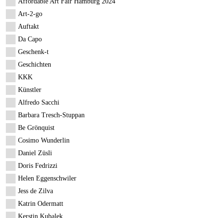
Affordable Art Fair Hamburg 2024
Art-2-go
Auftakt
Da Capo
Geschenk-t
Geschichten
KKK
Künstler
Alfredo Sacchi
Barbara Tresch-Stuppan
Be Grönquist
Cosimo Wunderlin
Daniel Züsli
Doris Fedrizzi
Helen Eggenschwiler
Jess de Zilva
Katrin Odermatt
Kerstin Kubalek