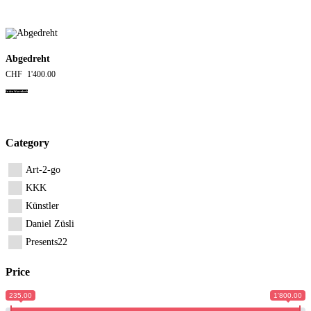
Abgedreht
CHF
1'400.00
In den Warenkorb
Category
Art-2-go
KKK
Künstler
Daniel Züsli
Presents22
Price
235.00
1'800.00