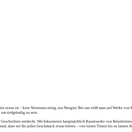
eden etwas ist – kein Vorwissen nötig, nur Neugier. Bei uns trifft man auf Werke vo
 um tiefgründig zu sein.
rn Geschichten entdeckt. Wir fokussieren hauptsächlich Kunstwerke von Künstlerinn
arauf, dass wir für jeden Geschmack etwas bieten – von leisen Tönen bis zu lauten 