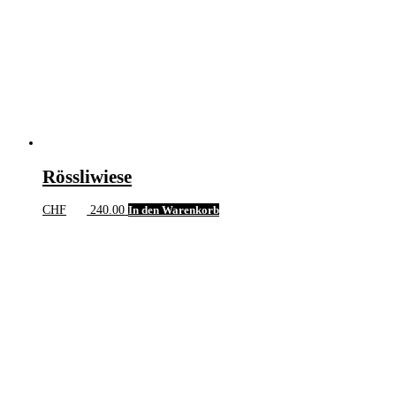
Rössliwiese
CHF
240.00
In den Warenkorb