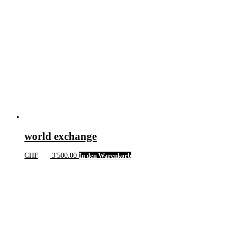
world exchange
CHF
3'500.00
In den Warenkorb