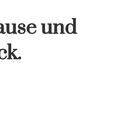
ause und
ck.