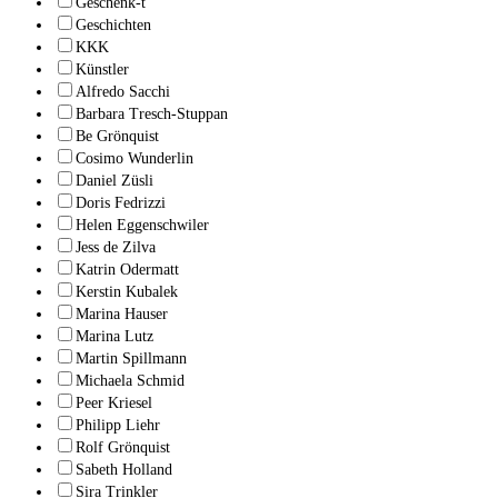
Geschenk-t
Geschichten
KKK
Künstler
Alfredo Sacchi
Barbara Tresch-Stuppan
Be Grönquist
Cosimo Wunderlin
Daniel Züsli
Doris Fedrizzi
Helen Eggenschwiler
Jess de Zilva
Katrin Odermatt
Kerstin Kubalek
Marina Hauser
Marina Lutz
Martin Spillmann
Michaela Schmid
Peer Kriesel
Philipp Liehr
Rolf Grönquist
Sabeth Holland
Sira Trinkler