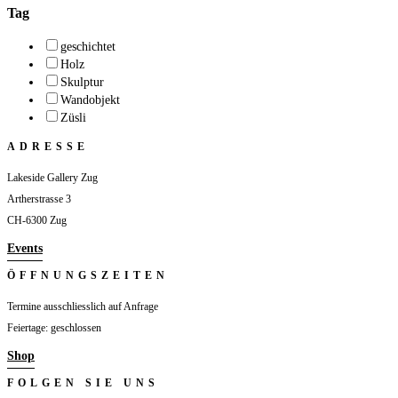
Tag
geschichtet
Holz
Skulptur
Wandobjekt
Züsli
ADRESSE
Lakeside Gallery Zug
Artherstrasse 3
CH-6300 Zug
Events
ÖFFNUNGSZEITEN
Termine ausschliesslich auf Anfrage
Feiertage: geschlossen
Shop
FOLGEN SIE UNS
Folgen