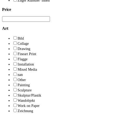
Zuger Künstler*innen
Price
Art
Bild
Collage
Drawing
Fineart Print
Flagge
Installation
Mixed Media
nan
Other
Painting
Sculpture
Skulptur/Plastik
Wandobjekt
Work on Paper
Zeichnung