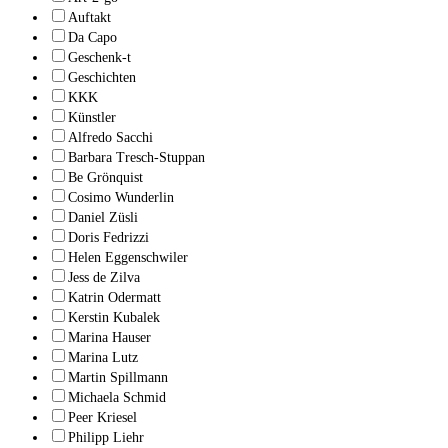
Auftakt
Da Capo
Geschenk-t
Geschichten
KKK
Künstler
Alfredo Sacchi
Barbara Tresch-Stuppan
Be Grönquist
Cosimo Wunderlin
Daniel Züsli
Doris Fedrizzi
Helen Eggenschwiler
Jess de Zilva
Katrin Odermatt
Kerstin Kubalek
Marina Hauser
Marina Lutz
Martin Spillmann
Michaela Schmid
Peer Kriesel
Philipp Liehr