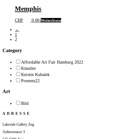
Memphis
CHF
0.00
Weiterlesen
←
1
2
Category
Affordable Art Fair Hamburg 2022
Künstler
Kerstin Kubalek
Presents22
Art
Bild
ADRESSE
Lakeside Gallery Zug
Artherstrasse 3