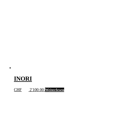
INORI
CHF
2'100.00
Weiterlesen