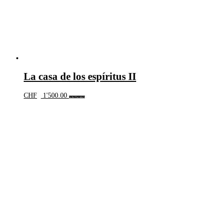
La casa de los espíritus II
CHF
1'500.00
In den Warenkorb