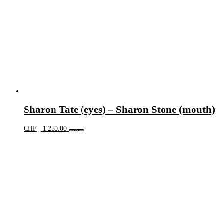
Sharon Tate (eyes) – Sharon Stone (mouth)
CHF
1'250.00
In den Warenkorb