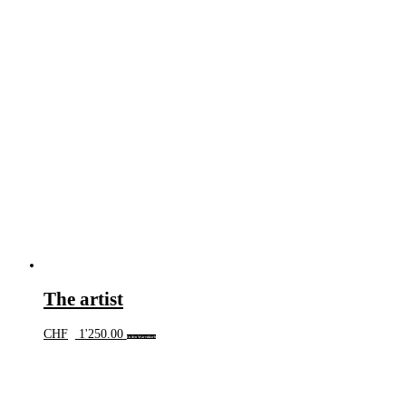
The artist
CHF
1'250.00
In den Warenkorb