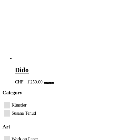
Dido
CHF
1'250.00
In den Warenkorb
Category
Künstler
Susana Tenud
Art
Work on Paper