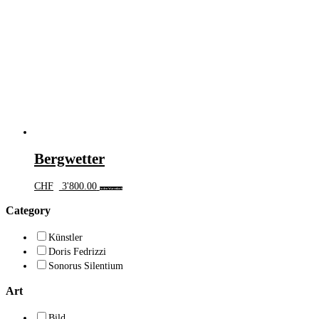
Bergwetter
CHF
3'800.00
In den Warenkorb
Category
Künstler
Doris Fedrizzi
Sonorus Silentium
Art
Bild