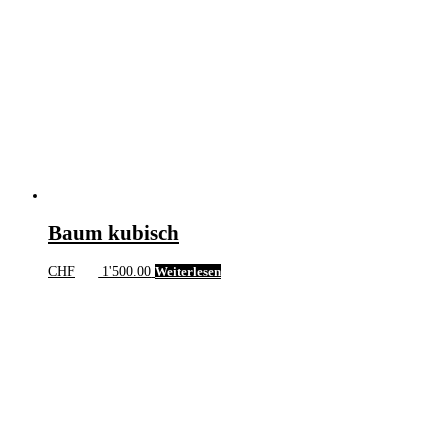
Baum kubisch
CHF
1'500.00
Weiterlesen