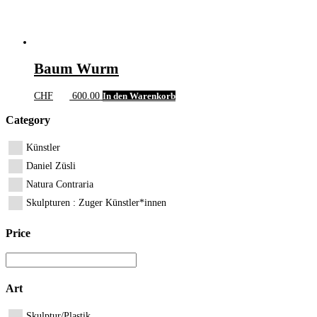
Baum Wurm
CHF
600.00
In den Warenkorb
Category
Künstler
Daniel Züsli
Natura Contraria
Skulpturen : Zuger Künstler*innen
Price
Art
Skulptur/Plastik