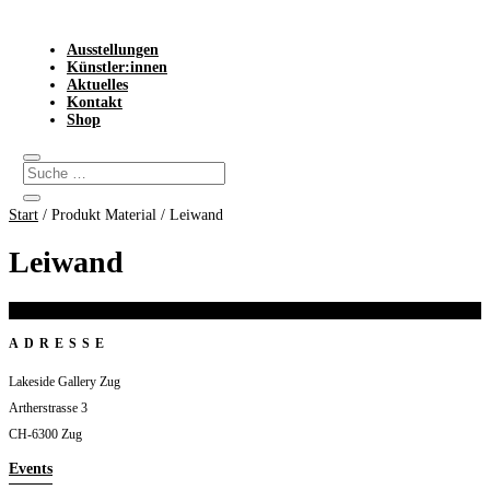
Ausstellungen
Künstler:innen
Aktuelles
Kontakt
Shop
Start
/ Produkt Material / Leiwand
Leiwand
Es wurden keine Produkte gefunden, die deiner Auswahl entsprechen.
ADRESSE
Lakeside Gallery Zug
Artherstrasse 3
CH-6300 Zug
Events