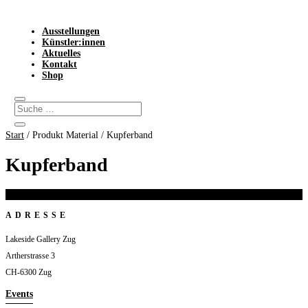
Ausstellungen
Künstler:innen
Aktuelles
Kontakt
Shop
Start
/ Produkt Material / Kupferband
Kupferband
Es wurden keine Produkte gefunden, die deiner Auswahl entsprechen.
ADRESSE
Lakeside Gallery Zug
Artherstrasse 3
CH-6300 Zug
Events